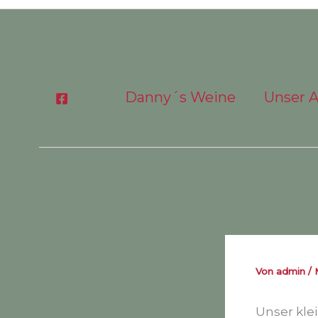
Danny´s Weine
Unser 
Von
admin
/
Unser klei