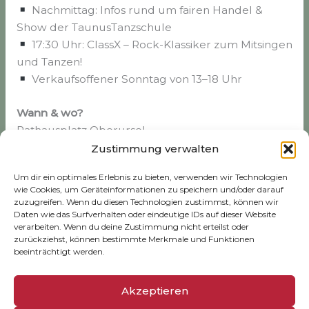
Nachmittag: Infos rund um fairen Handel &
Show der TaunusTanzschule
17:30 Uhr: ClassX – Rock-Klassiker zum Mitsingen
und Tanzen!
Verkaufsoffener Sonntag von 13–18 Uhr
Wann & wo?
Rathausplatz Oberursel
Fr 14–22 Uhr | Sa 12–23 Uhr | So 11–20 Uhr
Zustimmung verwalten
Um dir ein optimales Erlebnis zu bieten, verwenden wir Technologien
wie Cookies, um Geräteinformationen zu speichern und/oder darauf
Euer Team von Dannys Weine
zuzugreifen. Wenn du diesen Technologien zustimmst, können wir
Daten wie das Surfverhalten oder eindeutige IDs auf dieser Website
verarbeiten. Wenn du deine Zustimmung nicht erteilst oder
zurückziehst, können bestimmte Merkmale und Funktionen
beeinträchtigt werden.
ZURÜCK
WEITER
Akzeptieren